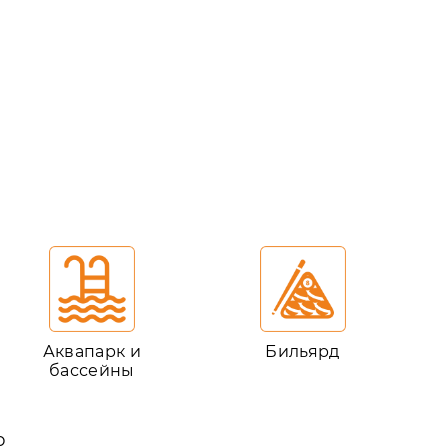
Аквапарк и
Бильярд
бассейны
ю