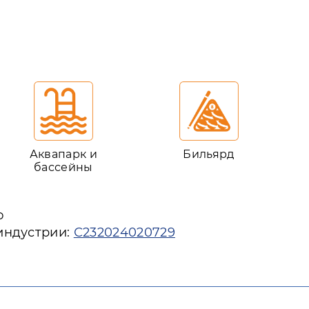
Аквапарк и
Бильярд
бассейны
ю
индустрии:
С232024020729